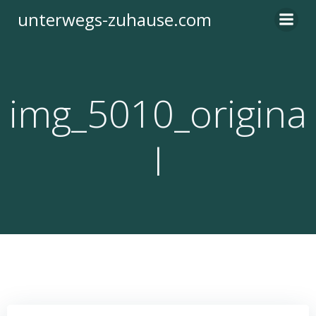
Zum
unterwegs-zuhause.com
Inhalt
springen
img_5010_origina
l