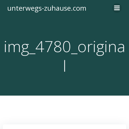
Zum
unterwegs-zuhause.com
Inhalt
springen
img_4780_origina
l