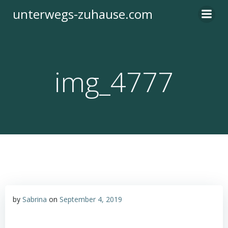
Zum
unterwegs-zuhause.com
Inhalt
springen
img_4777
by
Sabrina
on
September 4, 2019