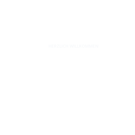
unterwegs-zuhause.com
HERZLICH WILLKOMMEN