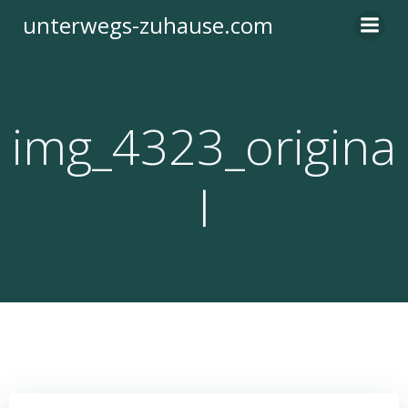
Zum
unterwegs-zuhause.com
Inhalt
springen
img_4323_origina
l