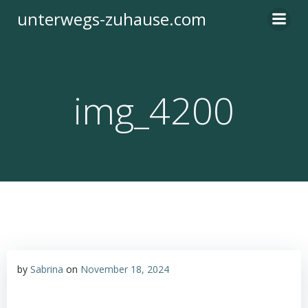
Zum
unterwegs-zuhause.com
Inhalt
springen
img_4200
by
Sabrina
on
November 18, 2024