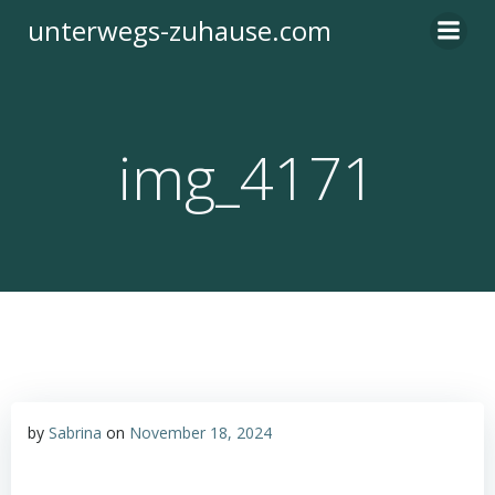
Zum
unterwegs-zuhause.com
Inhalt
springen
img_4171
by
Sabrina
on
November 18, 2024