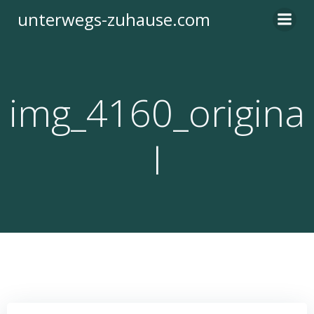
Zum
unterwegs-zuhause.com
Inhalt
springen
img_4160_origina
l