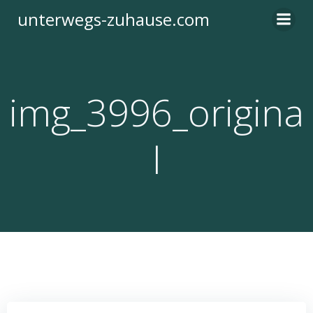
Zum
unterwegs-zuhause.com
Inhalt
springen
img_3996_origina
l