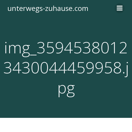
Zum
unterwegs-zuhause.com
Inhalt
springen
img_3594538012
3430044459958.j
pg