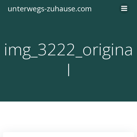
Zum
unterwegs-zuhause.com
Inhalt
springen
img_3222_origina
l