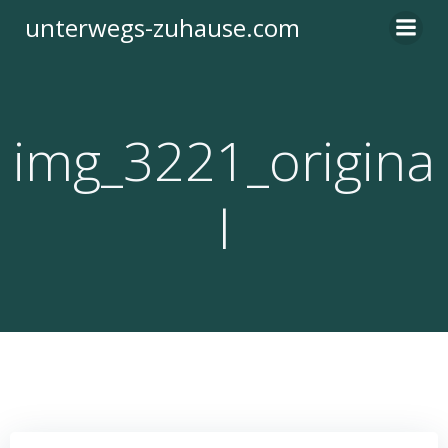
Zum
unterwegs-zuhause.com
Inhalt
springen
img_3221_origina
l