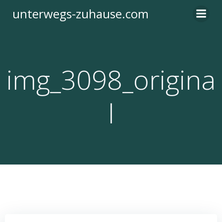
Zum
unterwegs-zuhause.com
Inhalt
springen
img_3098_origina
l