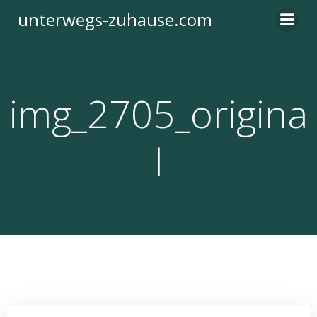
Zum
unterwegs-zuhause.com
Inhalt
springen
img_2705_origina
l