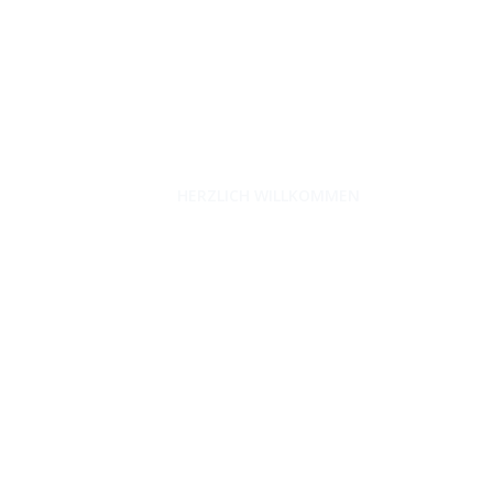
unterwegs-zuhause.com
HERZLICH WILLKOMMEN