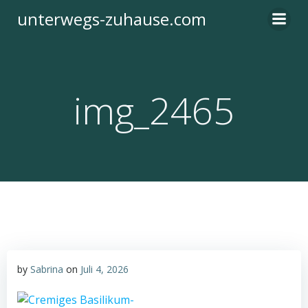
Zum
unterwegs-zuhause.com
Inhalt
springen
img_2465
by
Sabrina
on
Juli 4, 2026