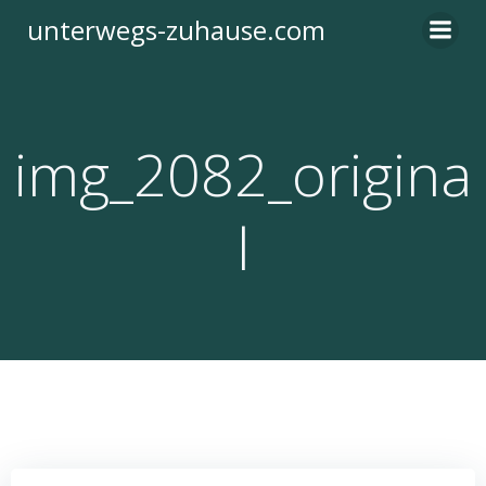
Zum
unterwegs-zuhause.com
Inhalt
springen
img_2082_origina
l