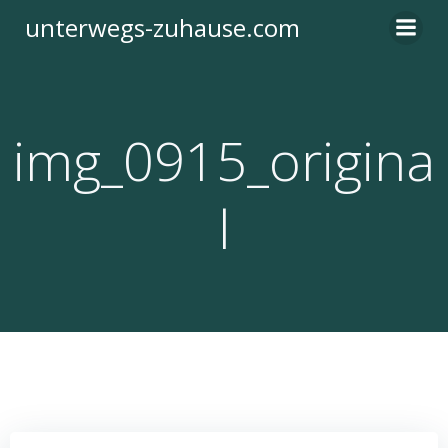
Zum
unterwegs-zuhause.com
Inhalt
springen
img_0915_origina
l