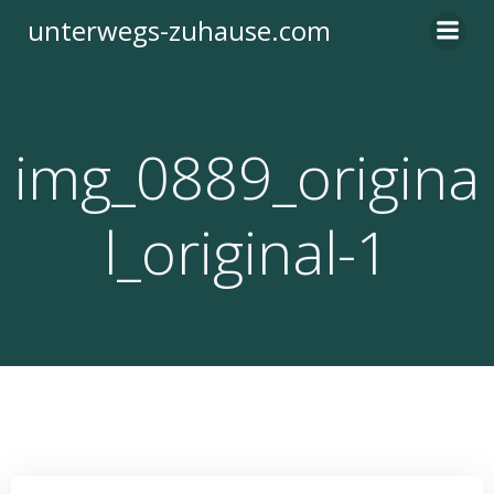
Zum
unterwegs-zuhause.com
Inhalt
springen
img_0889_origina
l_original-1