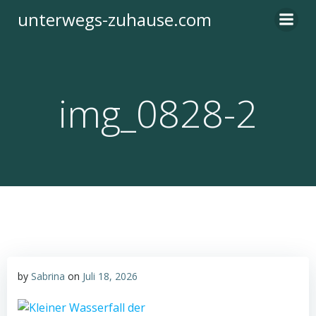
Zum
unterwegs-zuhause.com
Inhalt
springen
img_0828-2
by
Sabrina
on
Juli 18, 2026