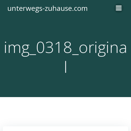
Zum
unterwegs-zuhause.com
Inhalt
springen
img_0318_origina
l