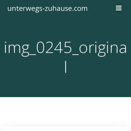
Zum
unterwegs-zuhause.com
Inhalt
springen
img_0245_origina
l