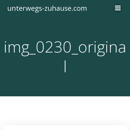
Zum
unterwegs-zuhause.com
Inhalt
springen
img_0230_origina
l