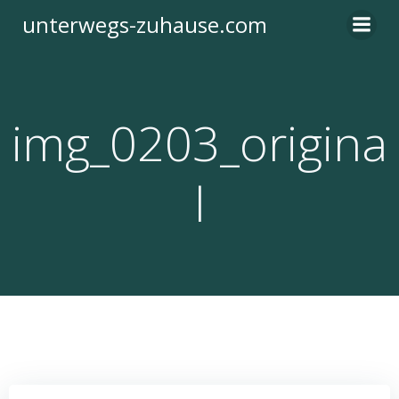
Zum
unterwegs-zuhause.com
Inhalt
springen
img_0203_origina
l