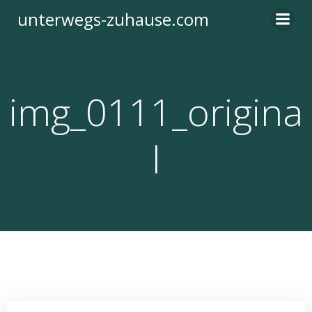
Zum
unterwegs-zuhause.com
Inhalt
springen
img_0111_origina
l