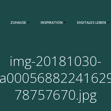
ZUHAUSE
INSPIRATION
DIGITALES LEBEN
img-20181030-
a0005688224162
78757670.jpg