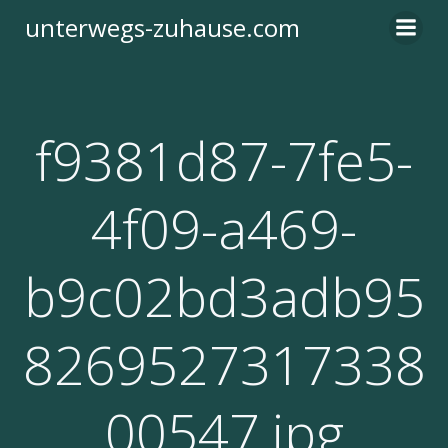
Zum
unterwegs-zuhause.com
Inhalt
springen
f9381d87-7fe5-
4f09-a469-
b9c02bd3adb95
8269527317338
00547.jpg