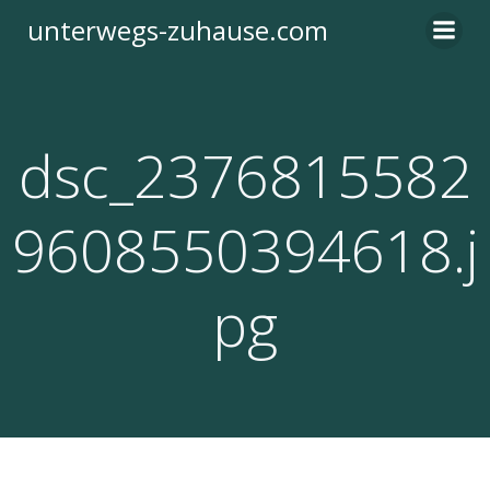
Zum
unterwegs-zuhause.com
Inhalt
springen
dsc_2376815582
9608550394618.j
pg