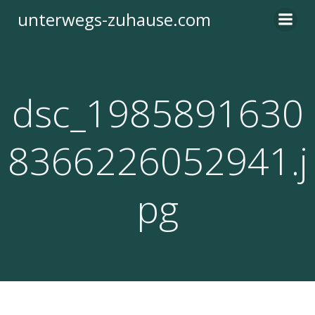
Zum
unterwegs-zuhause.com
Inhalt
springen
dsc_1985891630
8366226052941.j
pg