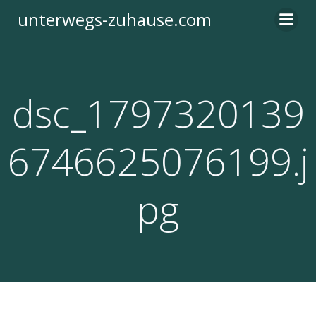
Zum
unterwegs-zuhause.com
Inhalt
springen
dsc_1797320139
6746625076199.j
pg