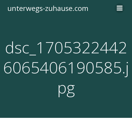
Zum
unterwegs-zuhause.com
Inhalt
springen
dsc_1705322442
6065406190585.j
pg