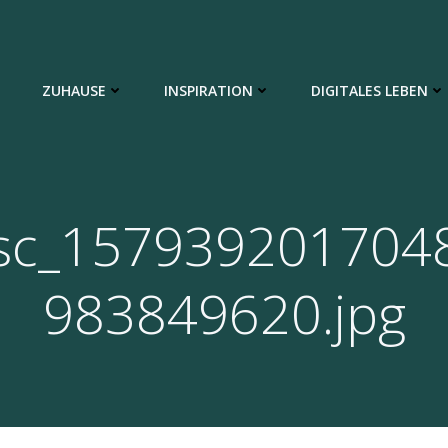
ZUHAUSE
INSPIRATION
DIGITALES LEBEN
sc_157939201704
983849620.jpg