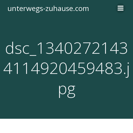
Zum
unterwegs-zuhause.com
Inhalt
springen
dsc_1340272143
4114920459483.j
pg