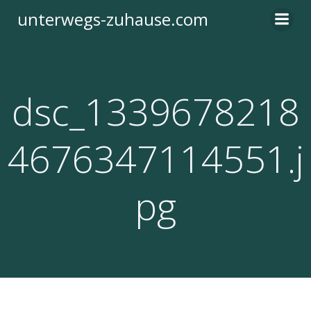
Zum
unterwegs-zuhause.com
Inhalt
springen
dsc_1339678218
4676347114551.j
pg