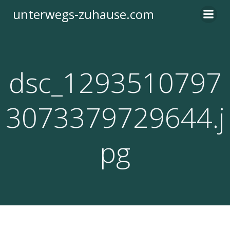
Zum
unterwegs-zuhause.com
Inhalt
springen
dsc_1293510797
3073379729644.j
pg