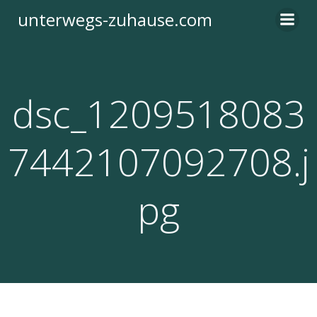
Zum
unterwegs-zuhause.com
Inhalt
springen
dsc_1209518083
7442107092708.j
pg