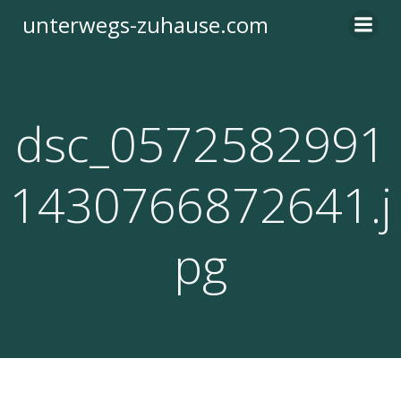
Zum
unterwegs-zuhause.com
Inhalt
springen
dsc_0572582991
1430766872641.j
pg