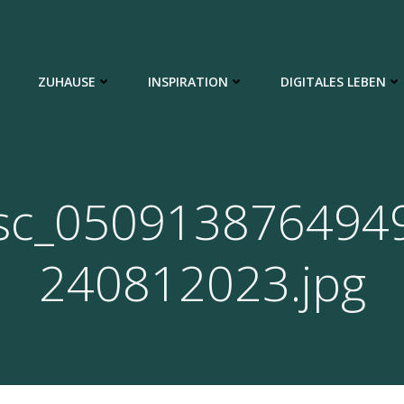
ZUHAUSE
INSPIRATION
DIGITALES LEBEN
sc_050913876494
240812023.jpg