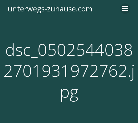
Zum
unterwegs-zuhause.com
Inhalt
springen
dsc_0502544038
2701931972762.j
pg