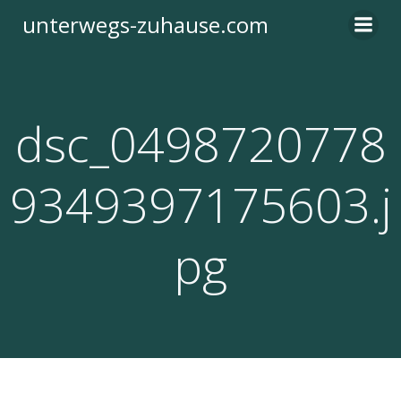
Zum
unterwegs-zuhause.com
Inhalt
springen
dsc_0498720778
9349397175603.j
pg