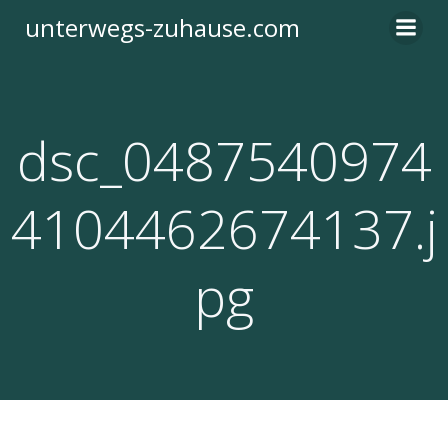
Zum
unterwegs-zuhause.com
Inhalt
springen
dsc_0487540974
4104462674137.j
pg