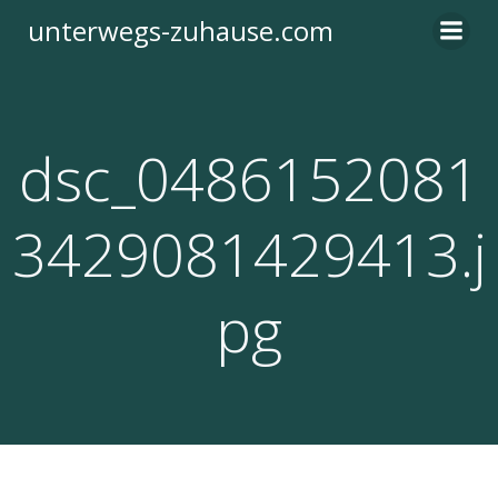
Zum
unterwegs-zuhause.com
Inhalt
springen
dsc_0486152081
3429081429413.j
pg