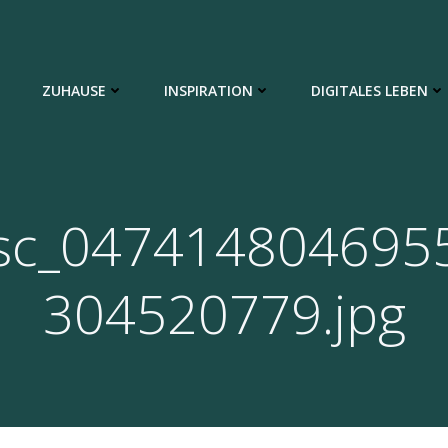
ZUHAUSE
INSPIRATION
DIGITALES LEBEN
sc_047414804695
304520779.jpg