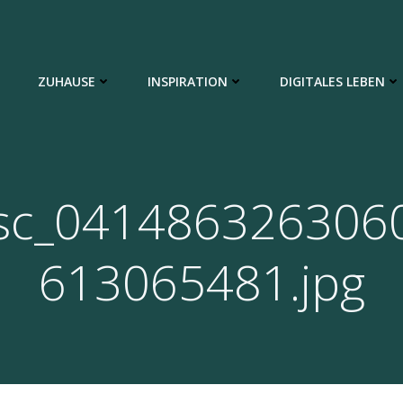
ZUHAUSE
INSPIRATION
DIGITALES LEBEN
sc_041486326306
613065481.jpg