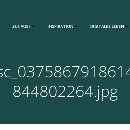
ZUHAUSE
INSPIRATION
DIGITALES LEBEN
sc_037586791861
844802264.jpg