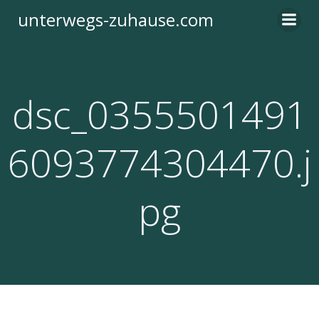
Zum
unterwegs-zuhause.com
Inhalt
springen
dsc_0355501491
6093774304470.j
pg