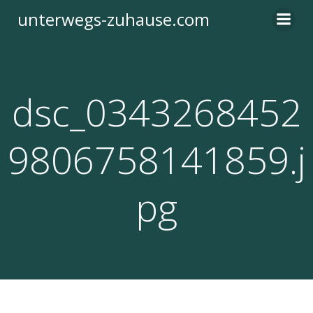
Zum
unterwegs-zuhause.com
Inhalt
springen
dsc_0343268452
9806758141859.j
pg