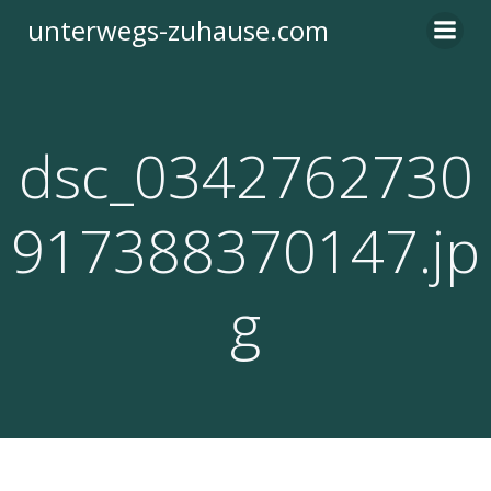
Zum
unterwegs-zuhause.com
Inhalt
springen
dsc_0342762730
917388370147.jp
g