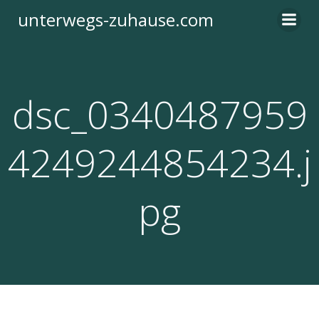
Zum
unterwegs-zuhause.com
Inhalt
springen
dsc_0340487959
4249244854234.j
pg