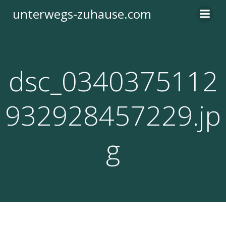
Zum
unterwegs-zuhause.com
Inhalt
springen
dsc_0340375112
932928457229.jp
g